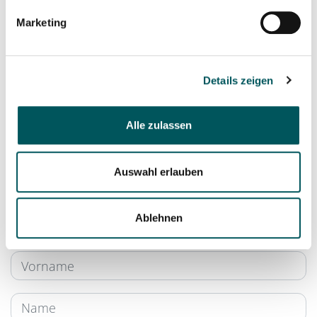
Wurde der Vorfall bereits gemeldet?
Marketing
Ja
Nein
Details zeigen
Alle zulassen
Auswahl erlauben
Kontaktmöglichkeit
Nur ausfüllen, falls eine Rückmeldung gewünscht
Ablehnen
ist.