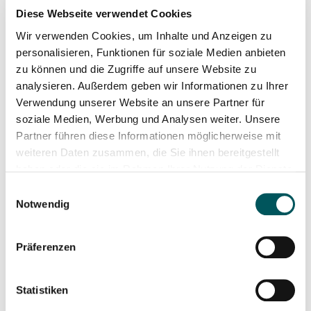
Diese Webseite verwendet Cookies
Hinweis:
Wir verwenden Cookies, um Inhalte und Anzeigen zu
Bitte beschreiben Sie den Vorfall möglichst
personalisieren, Funktionen für soziale Medien anbieten
sachlich und detailliert.
zu können und die Zugriffe auf unsere Website zu
analysieren. Außerdem geben wir Informationen zu Ihrer
Verwendung unserer Website an unsere Partner für
soziale Medien, Werbung und Analysen weiter. Unsere
Datum des Vorfalls
Partner führen diese Informationen möglicherweise mit
weiteren Daten zusammen, die Sie ihnen bereitgestellt
haben oder die sie im Rahmen Ihrer Nutzung der Dienste
gesammelt haben.
Einwilligungsauswahl
Notwendig
Gibt es Zeugen?
Präferenzen
Ja
Nein
Statistiken