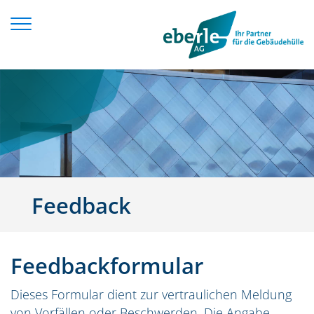
Zum Inhalt springen
Feedback
Feedbackformular
Dieses Formular dient zur vertraulichen Meldung
von Vorfällen oder Beschwerden. Die Angabe