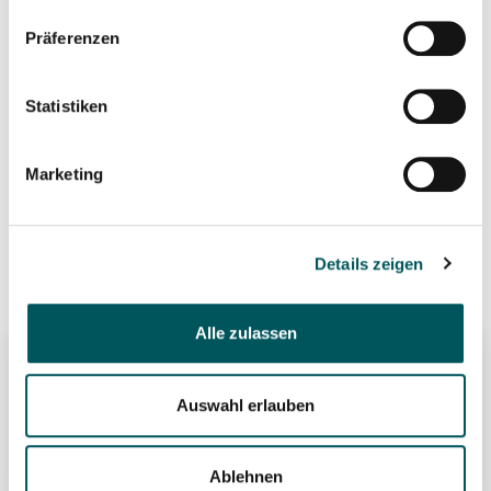
Bodenbeläge
281.0
Präferenzen
Fugenlose Bodenbeläge (kein
281.1
Hartbeton)
Statistiken
Marketing
Gerne sind wir zur
Bearbeitung Ihrer
Details zeigen
Offertunterlagen für Sie da.
Alle zulassen
Auswahl erlauben
Ablehnen