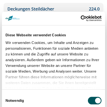
Deckungen Steildächer
224.0
Plastische und elastische
224.1
Dichtungsbeläge
Diese Webseite verwendet Cookies
Glaseinbauten in Steildächer
224.2
Wir verwenden Cookies, um Inhalte und Anzeigen zu
personalisieren, Funktionen für soziale Medien anbieten
Glaseinbauten in Flachdächer
224.3
zu können und die Zugriffe auf unsere Website zu
analysieren. Außerdem geben wir Informationen zu Ihrer
Verwendung unserer Website an unsere Partner für
soziale Medien, Werbung und Analysen weiter. Unsere
Spezielle Dichtungen und Dämmungen
225.0
Partner führen diese Informationen möglicherweise mit
weiteren Daten zusammen, die Sie ihnen bereitgestellt
Spezielle Dämmungen
225.3
haben oder die sie im Rahmen Ihrer Nutzung der Dienste
gesammelt haben.
Einwilligungsauswahl
Spezielle Feuchtigkeitsabdichtungen
225.4
Notwendig