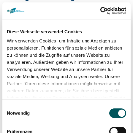
Wir haben einen Vertrag über
Auftragsverarbeitung (AVV) zur Nutzung des oben
genannten Dienstes geschlossen. Hierbei handelt
es sich um einen datenschutzrechtlich
Diese Webseite verwendet Cookies
vorgeschriebenen Vertrag, der gewährleistet, dass
Wir verwenden Cookies, um Inhalte und Anzeigen zu
dieser die personenbezogenen Daten unserer
personalisieren, Funktionen für soziale Medien anbieten
Websitebesucher nur nach unseren Weisungen
zu können und die Zugriffe auf unsere Website zu
und unter Einhaltung der DSGVO verarbeitet.
analysieren. Außerdem geben wir Informationen zu Ihrer
Verwendung unserer Website an unsere Partner für
3. Allgemeine Hinweise und
soziale Medien, Werbung und Analysen weiter. Unsere
Pflicht­informationen
Partner führen diese Informationen möglicherweise mit
weiteren Daten zusammen, die Sie ihnen bereitgestellt
Datenschutz
haben oder die sie im Rahmen Ihrer Nutzung der Dienste
gesammelt haben.
Die Betreiber dieser Seiten nehmen den Schutz
Einwilligungsauswahl
Notwendig
Ihrer persönlichen Daten sehr ernst. Wir
behandeln Ihre personenbezogenen Daten
vertraulich und entsprechend den gesetzlichen
Präferenzen