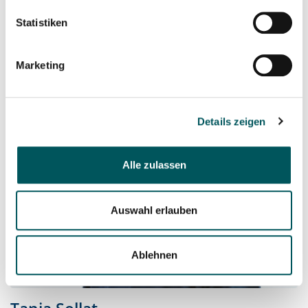
p.gau@eberle-ag.li
Statistiken
+423 232 45 73
Marketing
Details zeigen
Alle zulassen
Auswahl erlauben
Ablehnen