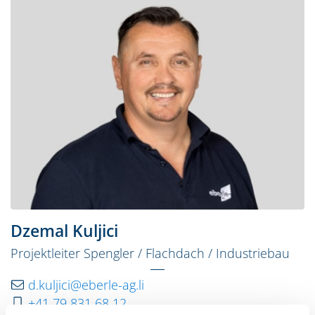
Dzemal Kuljici
Projektleiter Spengler / Flachdach / Industriebau
d.kuljici@eberle-ag.li
+41 79 831 68 12